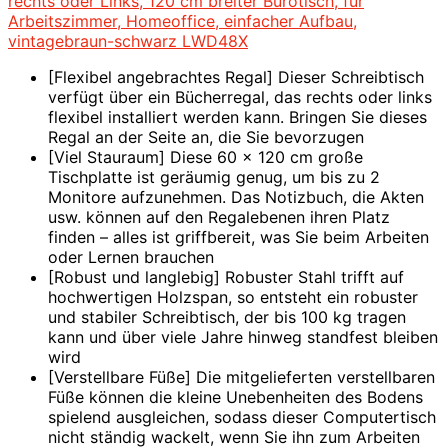
rechts oder Links, 120 cm breiter Bürotisch, für
Arbeitszimmer, Homeoffice, einfacher Aufbau,
vintagebraun-schwarz LWD48X
[Flexibel angebrachtes Regal] Dieser Schreibtisch
verfügt über ein Bücherregal, das rechts oder links
flexibel installiert werden kann. Bringen Sie dieses
Regal an der Seite an, die Sie bevorzugen
[Viel Stauraum] Diese 60 x 120 cm große
Tischplatte ist geräumig genug, um bis zu 2
Monitore aufzunehmen. Das Notizbuch, die Akten
usw. können auf den Regalebenen ihren Platz
finden – alles ist griffbereit, was Sie beim Arbeiten
oder Lernen brauchen
[Robust und langlebig] Robuster Stahl trifft auf
hochwertigen Holzspan, so entsteht ein robuster
und stabiler Schreibtisch, der bis 100 kg tragen
kann und über viele Jahre hinweg standfest bleiben
wird
[Verstellbare Füße] Die mitgelieferten verstellbaren
Füße können die kleine Unebenheiten des Bodens
spielend ausgleichen, sodass dieser Computertisch
nicht ständig wackelt, wenn Sie ihn zum Arbeiten