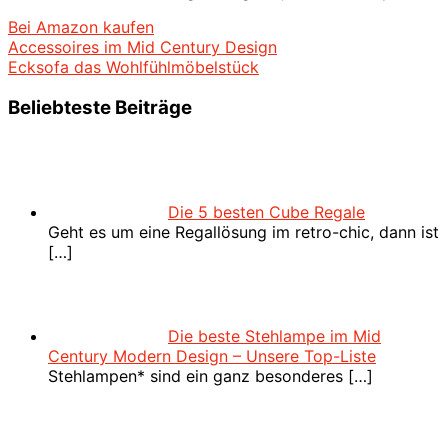
Bei Amazon kaufen
Beitragsnavigation
Vorheriger
Accessoires im Mid Century Design
Beitrag:
Nächster
Ecksofa das Wohlfühlmöbelstück
Beitrag:
Beliebteste Beiträge
Die 5 besten Cube Regale
Geht es um eine Regallösung im retro-chic, dann ist
[…]
Die beste Stehlampe im Mid
Century Modern Design – Unsere Top-Liste
Stehlampen* sind ein ganz besonderes
[…]