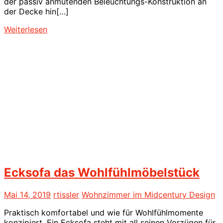
der passiv anmutenden Beleuchtungs-Konstruktion an
der Decke hin[…]
Weiterlesen
Ecksofa das Wohlfühlmöbelstück
Mai 14, 2019
rtissler
Wohnzimmer im Midcentury Design
Praktisch komfortabel und wie für Wohlfühlmomente
konzipiert. Ein Ecksofa steht mit all seinen Vorzügen für