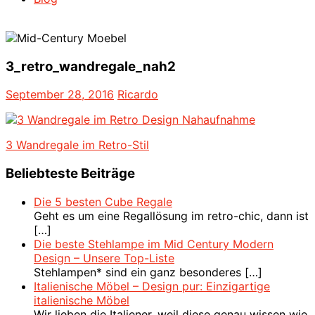
3_retro_wandregale_nah2
September 28, 2016
Ricardo
Beitragsnavigation
Vorheriger
3 Wandregale im Retro-Stil
Beitrag:
Beliebteste Beiträge
Die 5 besten Cube Regale
Geht es um eine Regallösung im retro-chic, dann ist
[…]
Die beste Stehlampe im Mid Century Modern
Design – Unsere Top-Liste
Stehlampen* sind ein ganz besonderes
[…]
Italienische Möbel – Design pur: Einzigartige
italienische Möbel
Wir lieben die Italiener, weil diese genau wissen wie