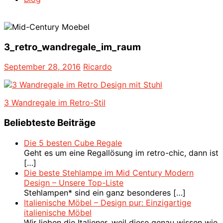
3_retro_wandregale_im_raum
September 28, 2016
Ricardo
Beitragsnavigation
Vorheriger
3 Wandregale im Retro-Stil
Beitrag:
Beliebteste Beiträge
Die 5 besten Cube Regale
Geht es um eine Regallösung im retro-chic, dann ist
[…]
Die beste Stehlampe im Mid Century Modern
Design – Unsere Top-Liste
Stehlampen* sind ein ganz besonderes
[…]
Italienische Möbel – Design pur: Einzigartige
italienische Möbel
Wir lieben die Italiener, weil diese genau wissen wie