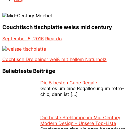
Couchtisch tischplatte weiss mid century
September 5, 2016
Ricardo
Beitragsnavigation
Vorheriger
Cochtisch Dreibeiner weiß mit hellem Naturholz
Beitrag:
Beliebteste Beiträge
Die 5 besten Cube Regale
Geht es um eine Regallösung im retro-
chic, dann ist
[…]
Die beste Stehlampe im Mid Century
Modern Design – Unsere Top-Liste
Stehlampen* sind ein ganz besonderes